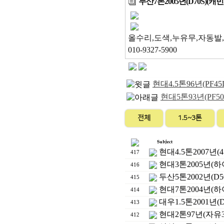
두산7톤2005년(D70S)(캐
올수리,도색,누유무,자동발
010-9327-5900
현대4.5톤96년(PF4
현대5톤93년(PF5
전체
1.5~3톤
현대4.5톤2007년(
417
현대3톤2005년(하
416
두산5톤2002년(D5
415
현대7톤2004년(하
414
대우1.5톤2001년(
413
현대2톤97년(자유
412