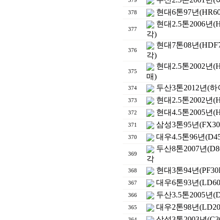
379
현대6톤97년(HR6
378
현대2.5톤2006년(
377
각)
현대7톤08년(HDF7
376
각)
현대2.5톤2002년(
375
매)
두산3톤2012년(하
374
현대2.5톤2002년(
373
현대4.5톤2005년(
372
삼성3톤95년(FX3
371
대우4.5톤96년(D
370
두산8톤2007년(D8
369
각
현대3톤94년(PF3
368
대우6톤93년(LD
367
두산3.5톤2005년(
366
대우2톤98년(LD20
365
삼성3톤2003년(C
364