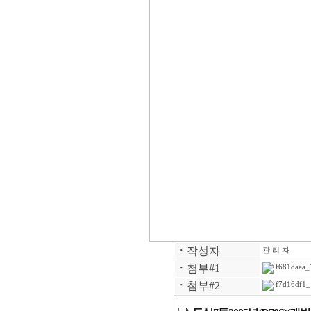
ㆍ
작성자
관 리 자
ㆍ
첨부#1
f681daea_
ㆍ
첨부#2
f7d16df1_